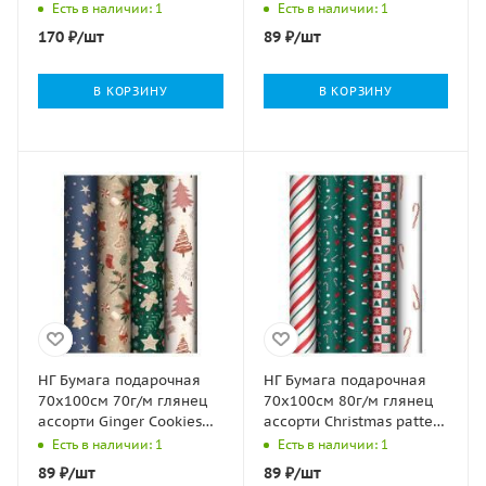
10дизайнов 105г/м2 1/50
Есть в наличии: 1
Есть в наличии: 1
170
₽
/шт
89
₽
/шт
В КОРЗИНУ
В КОРЗИНУ
НГ Бумага подарочная
НГ Бумага подарочная
70х100см 70г/м глянец
70х100см 80г/м глянец
ассорти Ginger Cookies
ассорти Christmas pattern
1/52
1/50
Есть в наличии: 1
Есть в наличии: 1
89
₽
/шт
89
₽
/шт