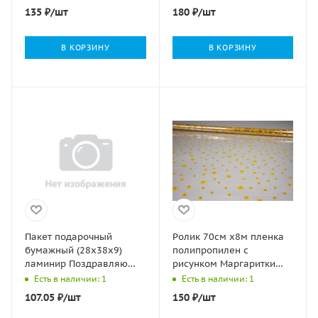
135
₽
/шт
180
₽
/шт
В КОРЗИНУ
В КОРЗИНУ
Пакет подарочный
Ролик 70см х8м пленка
бумажный (28х38х9)
полипропилен с
ламинир Поздравляю
рисунком Маргаритки
1/300
желто-красн1/10
Есть в наличии: 1
Есть в наличии: 1
107.05
₽
/шт
150
₽
/шт