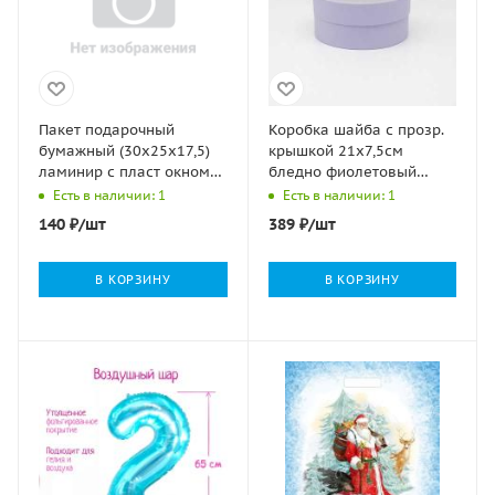
Пакет подарочный
Коробка шайба с прозр.
бумажный (30х25х17,5)
крышкой 21х7,5см
ламинир с пласт окном
бледно фиолетовый
Крутой мужик 1/120
матовый
Есть в наличии: 1
Есть в наличии: 1
140
₽
/шт
389
₽
/шт
В КОРЗИНУ
В КОРЗИНУ