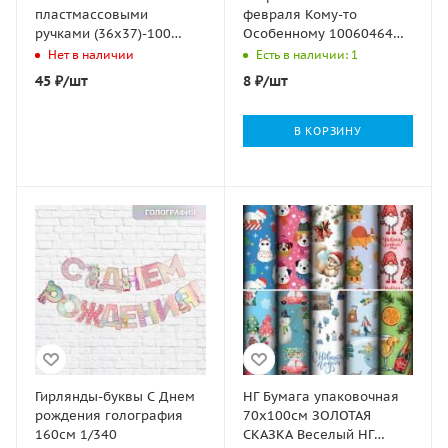
пластмассовыми
февраля Кому-то
ручками (36х37)-100
Особенному 10060464
Новогодняя красавица
1/10
Нет в наличии
Есть в наличии: 1
ТИКО 10/100
45
₽
/шт
8
₽
/шт
В КОРЗИНУ
Гирлянды-буквы С Днем
НГ Бумага упаковочная
рождения голография
70х100см ЗОЛОТАЯ
160см 1/340
СКАЗКА Веселый НГ