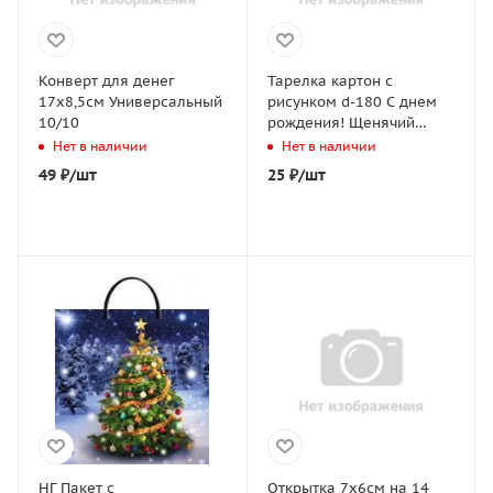
Конверт для денег
Тарелка картон с
17х8,5см Универсальный
рисунком d-180 С днем
10/10
рождения! Щенячий
патруль 10/10
Нет в наличии
Нет в наличии
49
₽
/шт
25
₽
/шт
НГ Пакет с
Открытка 7х6см на 14