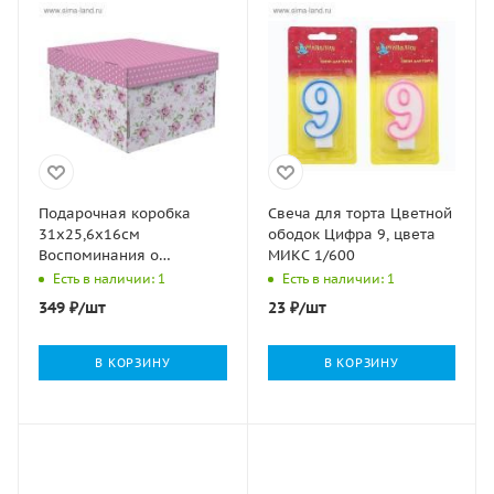
Подарочная коробка
Свеча для торта Цветной
31х25,6х16см
ободок Цифра 9, цвета
Воспоминания о
МИКС 1/600
чудесном 1/1
Есть в наличии: 1
Есть в наличии: 1
349
₽
/шт
23
₽
/шт
В КОРЗИНУ
В КОРЗИНУ