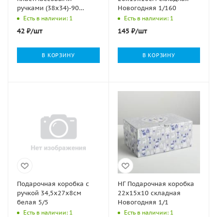
ручками (38х34)-90
Новогодняя 1/160
Игрушки с мишурой
Есть в наличии: 1
Есть в наличии: 1
10/150
42
₽
/шт
145
₽
/шт
В КОРЗИНУ
В КОРЗИНУ
Подарочная коробка с
НГ Подарочная коробка
ручкой 34,5х27х8см
22х15х10 складная
белая 5/5
Новогодняя 1/1
Есть в наличии: 1
Есть в наличии: 1