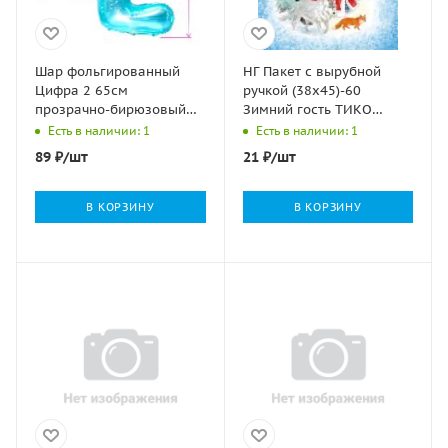
Шар фольгированный
НГ Пакет с вырубной
Цифра 2 65см
ручкой (38х45)-60
прозрачно-бирюзовый
Зимний гость ТИКО
1/25/600
50/500
Есть в наличии: 1
Есть в наличии: 1
89
₽
/шт
21
₽
/шт
В КОРЗИНУ
В КОРЗИНУ