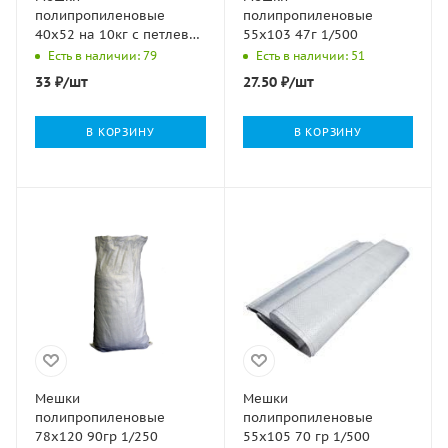
полипропиленовые
полипропиленовые
40х52 на 10кг с петлевой
55х103 47г 1/500
ручкой 100/1000
Есть в наличии: 79
Есть в наличии: 51
33
₽
/шт
27.50
₽
/шт
В КОРЗИНУ
В КОРЗИНУ
Мешки
Мешки
полипропиленовые
полипропиленовые
78х120 90гр 1/250
55х105 70 гр 1/500