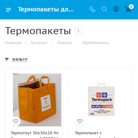
0
Термопакеты для продуктов купить оптом и в розницу с доставкой в Уфе
Термопакеты
3
—
—
—
Главная
Каталог
Пакеты
Термопакеты
ФИЛЬТР
Термотоут 30х30х20 9л
Термопакет с