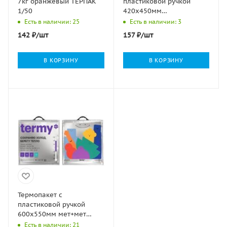
7кг оранжевый ТЕРПАК
пластиковой ручкой
1/50
420х450мм
ТЕРМОСПАКЕТ 10/100
Есть в наличии: 25
Есть в наличии: 3
142
₽
/шт
157
₽
/шт
В КОРЗИНУ
В КОРЗИНУ
Термопакет с
пластиковой ручкой
600х550мм мет+мет
Termy Standart 1/60
Есть в наличии: 21