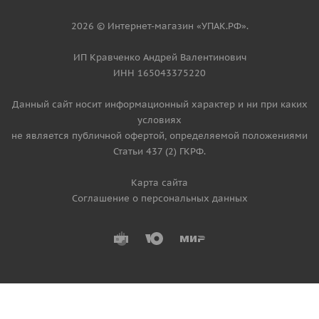
2026 © Интернет-магазин «УПАК.РФ».
ИП Кравченко Андрей Валентинович
ИНН 165043375220
Данный сайт носит информационный характер и ни при каких
условиях
не является публичной офертой, определяемой положениями
Статьи 437 (2) ГКРФ.
Карта сайта
Соглашение о персональных данных