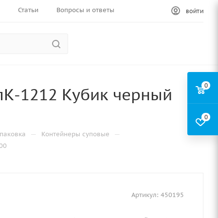
Статьи
Вопросы и ответы
ВОЙТИ
0
пК-1212 Кубик черный
0
—
—
паковка
Контейнеры суповые
00
Артикул:
450195