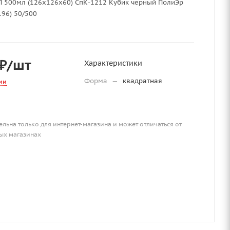
П 500мл (126х126х60) СпК-1212 Кубик черный ПолиЭр
96) 50/500
₽
/шт
Характеристики
Форма
—
квадратная
ии
ельна только для интернет-магазина и может отличаться от
ых магазинах