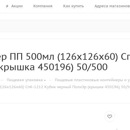
Акции
Компания
Как купить
Адреса магазинов
р ПП 500мл (126х126х60) С
крышка 450196) 50/500
—
—
Пищевая упаковка
Пищевые пластиковые контейнеры и у
126х126х60) СпК-1212 Кубик черный ПолиЭр (крышка 450196) 50/5