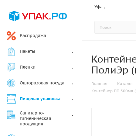
Уфа
Распродажа
Пакеты
Контейне
ПолиЭр (
Пленки
Одноразовая посуда
—
Главная
Каталог
Контейнер ПП 500мл (
Пищевая упаковка
Санитарно-
гигиеническая
продукция