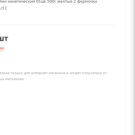
пки кинетический 01цв 500г желтый 2 формочки
/12
шт
ии
ельна только для интернет-магазина и может отличаться от
ых магазинах