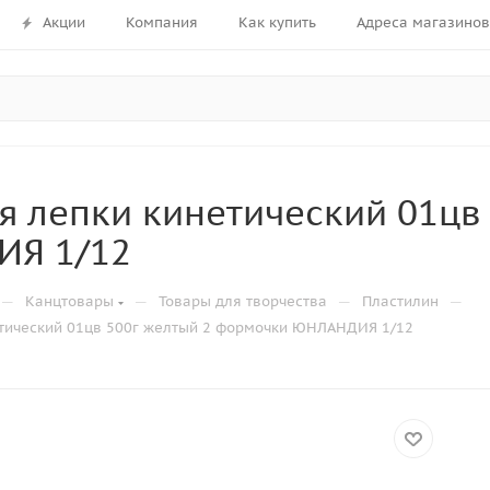
Акции
Компания
Как купить
Адреса магазинов
я лепки кинетический 01цв
Я 1/12
—
—
—
—
Канцтовары
Товары для творчества
Пластилин
етический 01цв 500г желтый 2 формочки ЮНЛАНДИЯ 1/12