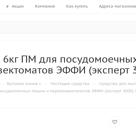
Акции
Компания
Как купить
Адреса магазинов
 6кг ПМ для посудомоечны
ектоматов ЭФФИ (эксперт 3
—
—
—
Бытовая химия
Чистящие средства
Средства для мыт
 посудомоечных машин и пароконвектоматов ЭФФИ (эксперт 3000) 