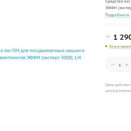
Средство 6к
ЭФФИ (экспер
Подробности
1 29
Есть в нали
Цена действит
цен в розничн