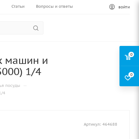
Статьи
Вопросы и ответы
ВОЙТИ
0
х машин и
000) 1/4
0
—
ья посуды
1/4
Артикул:
464688