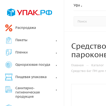
Уфа
Распродажа
Пакеты
Средство
пароконв
Пленки
Одноразовая посуда
—
Главная
Каталог
Средство 6кг ПМ для
Пищевая упаковка
Санитарно-
гигиеническая
продукция