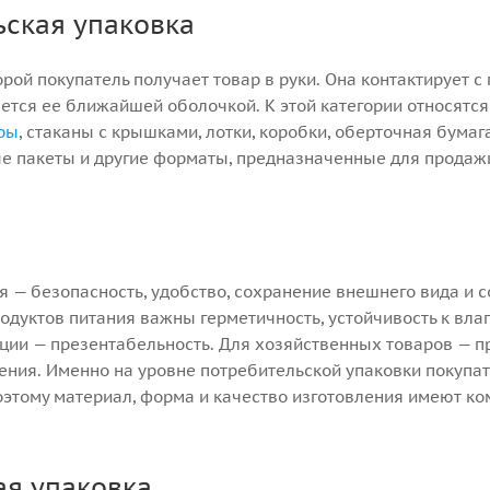
ьская упаковка
торой покупатель получает товар в руки. Она контактирует с
ется ее ближайшей оболочкой. К этой категории относятся
ры
, стаканы с крышками, лотки, коробки, оберточная бума
е пакеты и другие форматы, предназначенные для продаж
 — безопасность, удобство, сохранение внешнего вида и с
родуктов питания важны герметичность, устойчивость к вла
ции — презентабельность. Для хозяйственных товаров — п
ения. Именно на уровне потребительской упаковки покупа
поэтому материал, форма и качество изготовления имеют к
ая упаковка