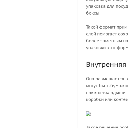
упаковка для посу
боксы.
Такой формат приме
слой помогает сохр
более заметным на
упаковки этот фор
Внутренняя
Она размещается в
могут быть бумажн
пакеты-вкладыши, 
коробки или конте
Такое решение осо