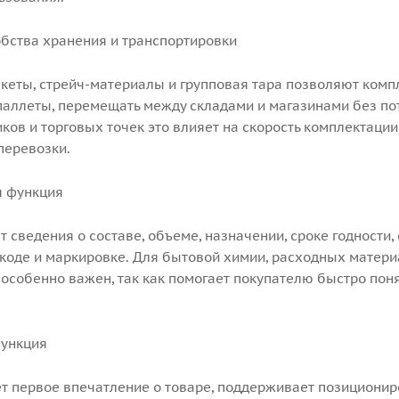
обства хранения и транспортировки
акеты, стрейч-материалы и групповая тара позволяют компл
 паллеты, перемещать между складами и магазинами без по
ков и торговых точек это влияет на скорость комплектации
перевозки.
я функция
т сведения о составе, объеме, назначении, сроке годности,
коде и маркировке. Для бытовой химии, расходных матер
 особенно важен, так как помогает покупателю быстро пон
функция
т первое впечатление о товаре, поддерживает позиционир