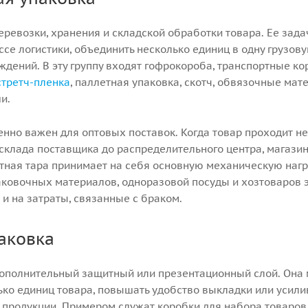
ревозки, хранения и складской обработки товара. Ее зада
се логистики, объединить несколько единиц в одну грузов
ждений. В эту группу входят гофрокороба, транспортные ко
стретч-пленка
, паллетная упаковка, скотч, обвязочные мат
и.
нно важен для оптовых поставок. Когда товар проходит не
склада поставщика до распределительного центра, магазин
тная тара принимает на себя основную механическую нагр
аковочных материалов, одноразовой посуды и хозтоваров э
 и на затраты, связанные с браком.
аковка
дополнительный защитный или презентационный слой. Она
ько единиц товара, повышать удобство выкладки или усили
 продукции. Примером служат коробки для набора товаров,