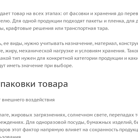
ает товар на всех этапах: от фасовки и хранения до пере
елю. Для одной продукции подходят пакеты и пленка, для 
ры, крафтовые решения или транспортная тара.
, ее виды, нужно учитывать назначение, материал, констру
ге, жиру, механической нагрузке и условиям хранения. Так
какой тип нужен для конкретной категории продукции и как
дут иметь значение при выборе.
паковки товара
т внешнего воздействия
влаге, жировых загрязнениях, солнечном свете, перепадах 
еждениях. Для одноразовой посуды, бумажных изделий, б
аров этот фактор напрямую влияет на сохранность продук
ьзования.