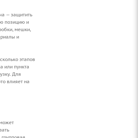
ча — защитить
ую позицию и
робки, мешки,
ериалы и
сколько этапов
а или пункта
узку. Для
то влияет на
 может
вать
 групповая