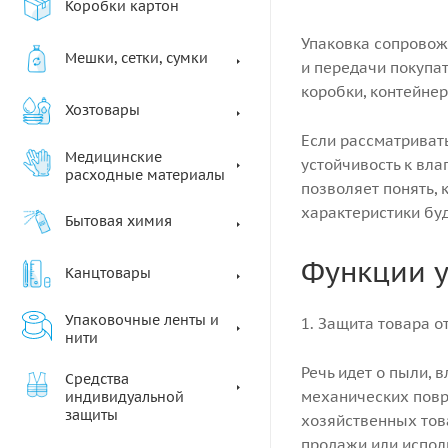
Коробки картон
Упаковка сопровожд
Мешки, сетки, сумки
и передачи покупат
коробки, контейне
Хозтовары
Если рассматривать
Медицинские
устойчивость к вла
расходные материалы
позволяет понять, 
характеристики бу
Бытовая химия
Функции у
Канцтовары
Упаковочные ленты и
1. Защита товара о
нити
Речь идет о пыли, 
Средства
механических повр
индивидуальной
защиты
хозяйственных тов
продажи или испол