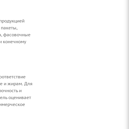
 продукцией
 пакеты,
га, фасовочные
и конечному
оответствие
ге и жирам. Для
рочность и
тель оценивает
оммерческое