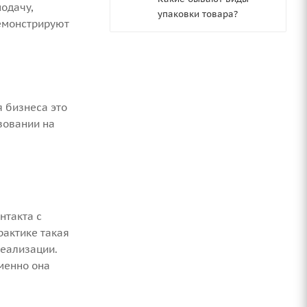
одачу,
упаковки товара?
емонстрируют
я бизнеса это
ьзовании на
нтакта с
рактике такая
реализации.
именно она