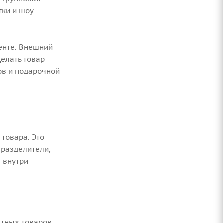
ки и шоу-
менте. Внешний
делать товар
ов и подарочной
товара. Это
 разделители,
 внутри
ктных товаров.