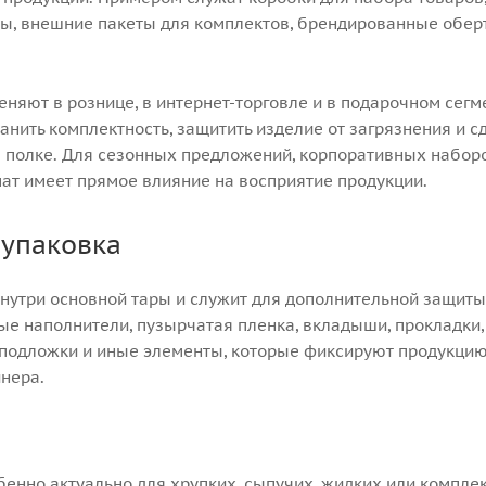
ды, внешние пакеты для комплектов, брендированные оберт
няют в рознице, в интернет-торговле и в подарочном сег
анить комплектность, защитить изделие от загрязнения и с
 полке. Для сезонных предложений, корпоративных набор
мат имеет прямое влияние на восприятие продукции.
 упаковка
нутри основной тары и служит для дополнительной защиты 
ые наполнители, пузырчатая пленка, вкладыши, прокладки,
подложки и иные элементы, которые фиксируют продукцию
йнера.
бенно актуально для хрупких, сыпучих, жидких или компле