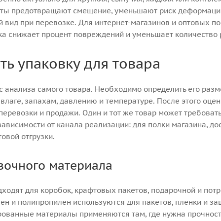
нты предотвращают смещение, уменьшают риск деформаци
й вид при перевозке. Для интернет-магазинов и оптовых п
ка снижает процент повреждений и уменьшает количество 
ть упаковку для товара
 анализа самого товара. Необходимо определить его разме
 влаге, запахам, давлению и температуре. После этого оце
перевозки и продажи. Один и тот же товар может требоват
зависимости от канала реализации: для полки магазина, до
овой отгрузки.
вочного материала
дходят для коробок, крафтовых пакетов, подарочной и пот
лен и полипропилен используются для пакетов, пленки и з
ованные материалы применяются там, где нужна прочност