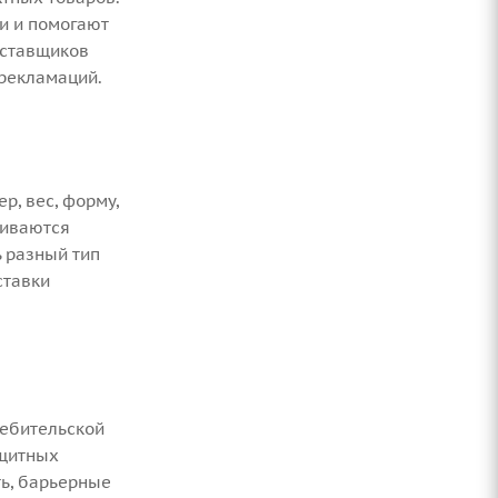
и и помогают
оставщиков
рекламаций.
р, вес, форму,
ниваются
ь разный тип
ставки
ребительской
ащитных
ь, барьерные